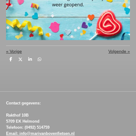
«
Vorige
Volgende
»
D
D
S
D
e
e
h
e
l
e
a
l
e
l
r
e
n
e
n
Contact gegevens:
Rakthof 10B
5709 EK Helmond
Telefoon: (0492) 514759
Email: info@marivanbovenfietsen.nl