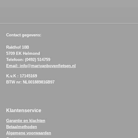
l
e
a
l
e
l
r
e
n
e
n
Contact gegevens:
Rakthof 10B
5709 EK Helmond
Telefoon: (0492) 514759
Email: info@marivanbovenfietsen.nl
K.v.K : 17145169
BTW nr: NL001889816B97
Klantenservice
Garantie en klachten
Betaalmethoden
Algemene voorwaarden