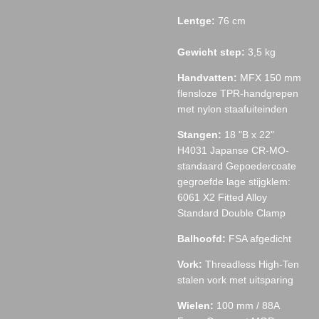
Lentge:
76 cm
Gewicht step:
3,5 kg
Handvatten:
MFX 150 mm
flensloze TPR-handgrepen
met nylon staafuiteinden
Stangen:
18 "B x 22"
H4031 Japanse CR-MO-
standaard Gepoedercoate
gegroefde lage stijgklem:
6061 X2 Fitted Alloy
Standard Double Clamp
Balhoofd:
FSA afgedicht
Vork:
Threadless High-Ten
stalen vork met uitsparing
Wielen:
100 mm / 88A