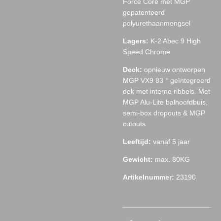
Force Core met MGP
gepatenteerd
polyurethaanmengsel
Lagers:
K-2 Abec 9 High
Speed ​​Chrome
Deck:
opnieuw ontworpen
MGP VX9 83 ° geïntegreerd
dek met interne ribbels. Met
MGP Alu-Lite balhoofdbuis,
semi-box dropouts & MGP
cutouts
Leeftijd:
vanaf 5 jaar
Gewicht:
max. 80KG
Artikelnummer:
23190