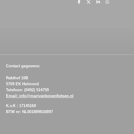
D
D
S
D
e
e
h
e
l
e
a
l
e
l
r
e
n
e
n
Contact gegevens:
Rakthof 10B
5709 EK Helmond
Telefoon: (0492) 514759
Email: info@marivanbovenfietsen.nl
K.v.K : 17145169
BTW nr: NL001889816B97