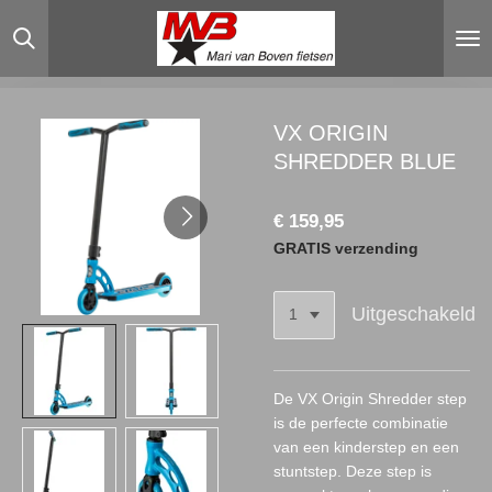
Ga
direct
naar
de
hoofdinhoud
VX ORIGIN
SHREDDER BLUE
€ 159,95
GRATIS verzending
Uitgeschakeld
De VX Origin Shredder step
is de perfecte combinatie
van een kinderstep en een
stuntstep. Deze step is