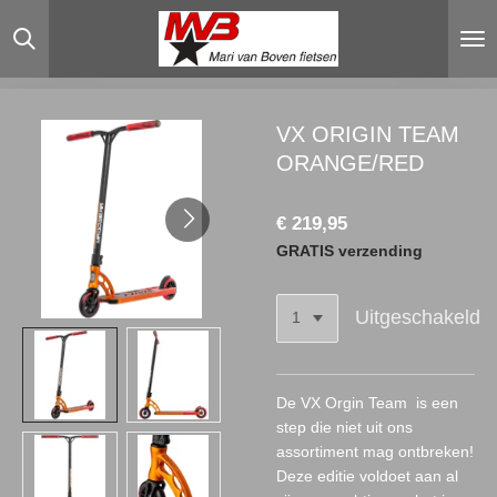
Ga
direct
naar
de
hoofdinhoud
VX ORIGIN TEAM
ORANGE/RED
€ 219,95
GRATIS verzending
Uitgeschakeld
De VX Orgin Team is een
step die niet uit ons
assortiment mag ontbreken!
Deze editie voldoet aan al