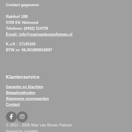
Contact gegevens:
Rakthof 10B
5709 EK Helmond
Telefoon: (0492) 514759
Email: info@marivanbovenfietsen.nl
K.v.K : 17145169
BTW nr: NL001889816B97
Klantenservice
Garantie en klachten
Betaalmethoden
Algemene voorwaarden
Contact
F
I
a
n
© 2021 - 2026 Mari van Boven Fietsen
c
s
Powered by
JouwWeb