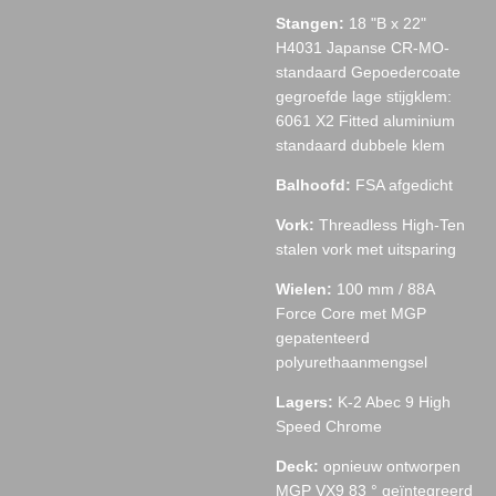
Stangen:
18 "B x 22"
H4031 Japanse CR-MO-
standaard Gepoedercoate
gegroefde lage stijgklem:
6061 X2 Fitted aluminium
standaard dubbele klem
Balhoofd:
FSA afgedicht
Vork:
Threadless High-Ten
stalen vork met uitsparing
Wielen:
100 mm / 88A
Force Core met MGP
gepatenteerd
polyurethaanmengsel
Lagers:
K-2 Abec 9 High
Speed ​​Chrome
Deck:
opnieuw ontworpen
MGP VX9 83 ° geïntegreerd