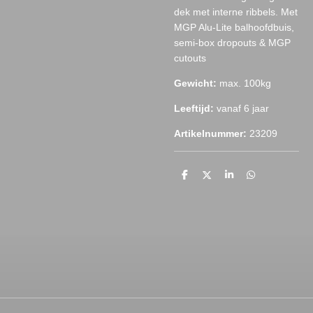
dek met interne ribbels.
Met
MGP Alu-Lite balhoofdbuis,
semi-box dropouts & MGP
cutouts
Gewicht:
max. 100kg
Leeftijd:
vanaf 6 jaar
Artikelnummer:
23209
D
D
S
D
e
e
h
e
l
e
a
l
e
l
r
e
n
e
n