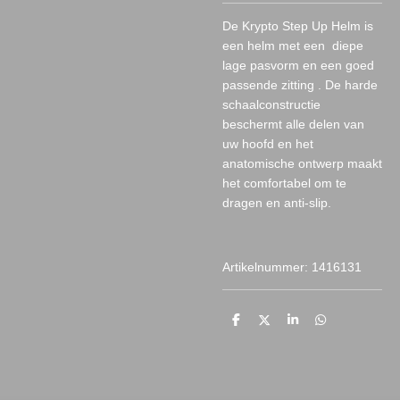
De Krypto Step Up Helm is
een helm met een diepe
lage pasvorm en een goed
passende zitting . De harde
schaalconstructie
beschermt alle delen van
uw hoofd en het
anatomische ontwerp maakt
het comfortabel om te
dragen en anti-slip.
Artikelnummer: 1416131
D
D
S
D
e
e
h
e
l
e
a
l
e
l
r
e
n
e
n