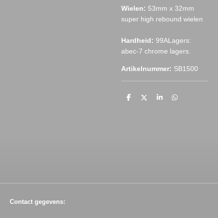
Wielen:
53mm x 32mm
super high rebound wielen
Hardheid:
99ALagers:
abec-7 chrome lagers.
Artikelnummer:
SB1500
D
D
S
D
e
e
h
e
l
e
a
l
e
l
r
e
n
e
n
Contact gegevens: