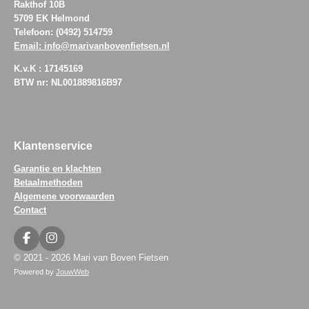
Rakthof 10B
5709 EK Helmond
Telefoon: (0492) 514759
Email: info@marivanbovenfietsen.nl
K.v.K : 17145169
BTW nr: NL001889816B97
Klantenservice
Garantie en klachten
Betaalmethoden
Algemene voorwaarden
Contact
F
I
a
n
© 2021 - 2026 Mari van Boven Fietsen
c
s
Powered by
JouwWeb
e
t
b
a
o
g