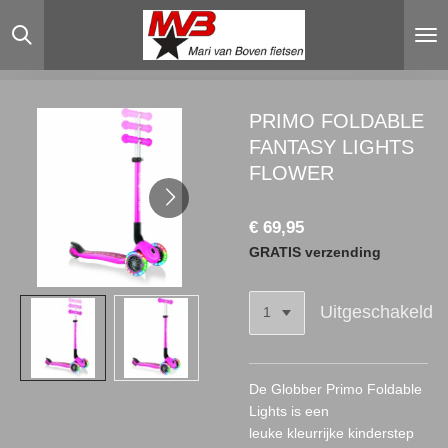
Ga
direct
naar
de
hoofdinhoud
PRIMO FOLDABLE
FANTASY LIGHTS
FLOWER
€ 69,95
GRATIS verzending
Uitgeschakeld
De Globber Primo Foldable
Lights is een
leuke
kleurrijke
kinderstep