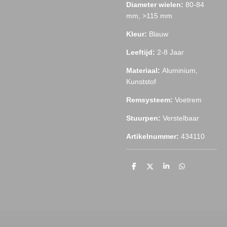
Diameter wielen:
80-84
mm, >115 mm
Kleur:
Blauw
Leeftijd:
2-8 Jaar
Materiaal:
Aluminium,
Kunststof
Remsysteem:
Voetrem
S
tuurpen:
Verstelbaar
Artikelnummer:
434110
D
D
S
D
e
e
h
e
l
e
a
l
e
l
r
e
n
e
n