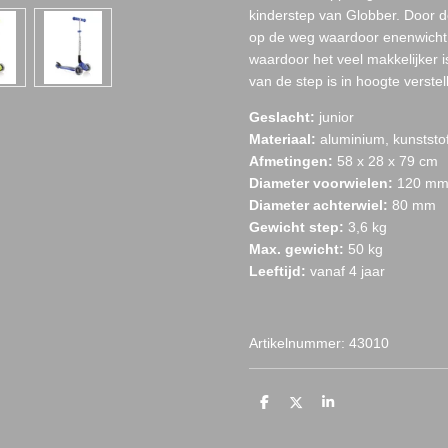
kinderstep van Globber. Door de
op de weg waardoor enenwicht 
waardoor het veel makkelijker i
van de step is in hoogte verstel
Geslacht:
junior
Materiaal:
aluminium, kunststo
Afmetingen:
58 x 28 x 79 cm
Diameter voorwielen:
120 m
Diameter achterwiel:
80 mm
Gewicht step:
3,6 kg
Max. gewicht:
50 kg
Leeftijd:
vanaf 4 jaar
Artikelnummer: 43010
D
D
S
e
e
h
l
e
a