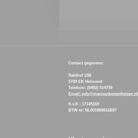
Contact gegevens:
Rakthof 10B
5709 EK Helmond
Telefoon: (0492) 514759
Email: info@marivanbovenfietsen.nl
K.v.K : 17145169
BTW nr: NL001889816B97