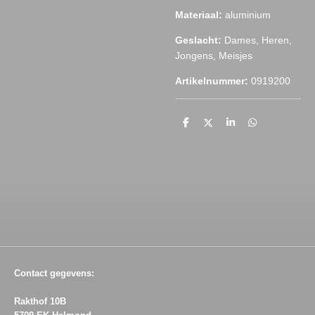
Materiaal:
aluminium
Geslacht:
Dames, Heren,
Jongens, Meisjes
Artikelnummer:
0919200
D
D
S
D
e
e
h
e
l
e
a
l
e
l
r
e
n
e
n
Contact gegevens:
Rakthof 10B