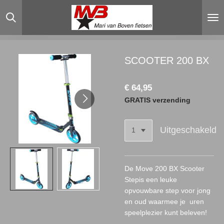
Ga
direct
naar
de
hoofdinhoud
SCOOTER 200 BX
€ 64,95
GRATIS verzending
Uitgeschakeld
De
Move 200 BX Scooter
Step
is een leuke
opvouwbare step voor jong
en oud waarmee je uren
speelplezier kunt beleven!