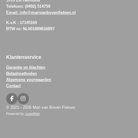
5709 EK Helmond
Telefoon: (0492) 514759
Email: info@marivanbovenfietsen.nl
K.v.K : 17145169
BTW nr: NL001889816B97
Klantenservice
Garantie en klachten
Betaalmethoden
Algemene voorwaarden
Contact
F
I
a
n
© 2021 - 2026 Mari van Boven Fietsen
c
s
Powered by
JouwWeb
e
t
b
a
o
g
o
r
k
a