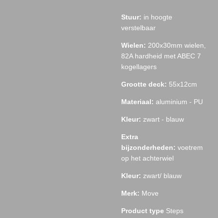
Stuur:
in hoogte
verstelbaar
Wielen:
200x30mm wielen,
82A hardheid met ABEC 7
kogellagers
Grootte deck:
55x12cm
Materiaal:
aluminium - PU
Kleur:
zwart - blauw
Extra
bijzonderheden:
voetrem
op het achterwiel
Kleur:
zwart/ blauw
Merk:
Move
Product type
Steps